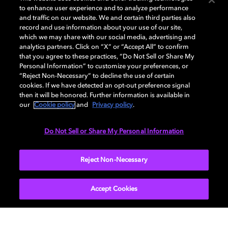
Hacerte con una smart TV compatible con Dolby
to enhance user experience and to analyze performance
and traffic on our website. We and certain third parties also
Vision
record and use information about your use of our site,
Contratar una conexión a internet estable con
which we may share with our social media, advertising and
velocidades de al menos 15 megabits por
analytics partners. Click on “X” or “Accept All” to confirm
segundo
that you agree to these practices, “Do Not Sell or Share My
Personal Information” to customize your preferences, or
Asegurarte de tener seleccionado el parámetro
“Reject Non-Necessary” to decline the use of certain
«Alta» para la calidad de reproducción
cookies. If we have detected an opt-out preference signal
then it will be honored. Further information is available in
our
Cookie policy
and
Privacy policy
.
Vuelve a ver tus contenidos Netflix favoritos con otros
ojos con la espectacular calidad de imagen de Dolby
Do Not Sell or Share My Personal Information
Vision. Empieza a montar tu propio home cinema hoy
mismo con ayuda de nuestra
guía de configuración
Reject Non-Necessary
interactiva
.
Accept Cookies