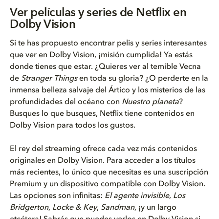
Ver películas y series de Netf...
Ver películas y series de Netflix en
Dolby Vision
Por qué deberías ver Netflix e...
Si te has propuesto encontrar pelis y series interesantes
Cómo disfrutar de la mejor exp...
que ver en Dolby Vision, ¡misión cumplida! Ya estás
donde tienes que estar. ¿Quieres ver al temible Vecna
Lista de comprobación para emp...
de
Stranger Things
en toda su gloria? ¿O perderte en la
inmensa belleza salvaje del Ártico y los misterios de las
profundidades del océano con
Nuestro planeta
?
Busques lo que busques, Netflix tiene contenidos en
Dolby Vision para todos los gustos.
El rey del streaming ofrece cada vez más contenidos
originales en Dolby Vision. Para acceder a los títulos
más recientes, lo único que necesitas es una suscripción
Premium y un dispositivo compatible con Dolby Vision.
Las opciones son infinitas:
El agente invisible
,
Los
Bridgerton
,
Locke & Key
,
Sandman
, ¡y un largo