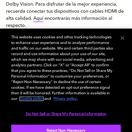
Dolby Vision. Para disfrutar de la mejor experiencia,
recuerda conectar tus dispositivos con cables HDMI de
alta calidad.
Aquí
encontrarás más información al
respecto.
Otra opción es ver contenido en Dolby Vision en el
This website uses cookies and other tracking technologies
ordenador, siempre y cuando tengas un monitor
to enhance user experience and to analyze performance
compatible y el servicio de streaming que utilices
and traffic on our website. We and certain third parties also
ofrezca esta tecnología. Y también puedes comprar
record and use information about your use of our site,
which we may share with our social media, advertising and
copias digitales de las películas y series a Apple y
analytics partners. Click on “X” or “Accept All” to confirm
Google Play, por mencionar algunos, para verlas en el
that you agree to these practices, “Do Not Sell or Share My
ordenador. Incluso puedes enviar contenido de tu
Personal Information” to customize your preferences, or
ordenador al televisor con AirPlay o Cast.
“Reject Non-Necessary” to decline the use of certain
cookies. If we have detected an opt-out preference signal
¿Quieres transformar tu experiencia de entretenimiento
then it will be honored. Further information is available in
en casa con Dolby Vision? Independientemente de lo
our
Cookie policy
and
Privacy policy
.
que quieras ver y de cómo lo quieras ver, si sigues estos
tres sencillos pasos, obtendrás la mejor experiencia
Do Not Sell or Share My Personal Information
posible en todos tus dispositivos. Empieza a montar tu
propio home cinema hoy mismo con ayuda de
Reject Non-Necessary
nuestra
práctica guía de configuración.