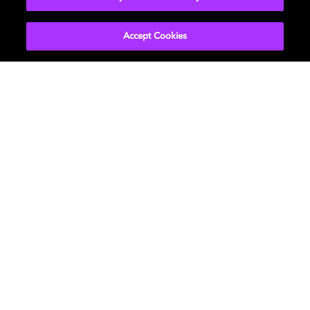
Accept Cookies
Películas y series
Descubre Dolby
Música
Asistencia
Gaming