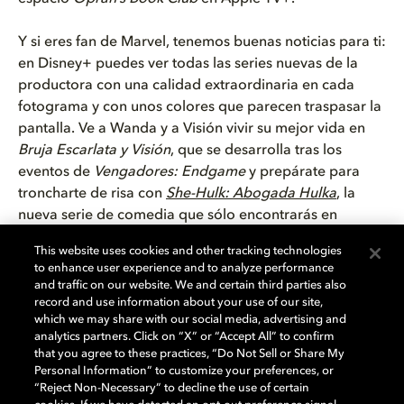
Y si eres fan de Marvel, tenemos buenas noticias para ti:
en Disney+ puedes ver todas las series nuevas de la
productora con una calidad extraordinaria en cada
fotograma y con unos colores que parecen traspasar la
pantalla. Ve a Wanda y a Visión vivir su mejor vida en
Bruja Escarlata y Visión
, que se desarrolla tras los
eventos de
Vengadores: Endgame
y prepárate para
troncharte de risa con
She-Hulk: Abogada Hulka
, la
nueva serie de comedia que sólo encontrarás en
Disney+.
This website uses cookies and other tracking technologies
to enhance user experience and to analyze performance
Te guste lo que te guste, encontrarás algo de tu estilo
and traffic on our website. We and certain third parties also
que podrás ver cuando más te apetezca, estés donde
record and use information about your use of our site,
which we may share with our social media, advertising and
estés. Si ir a ver una película de 90 minutos entre
analytics partners. Click on “X” or “Accept All” to confirm
semana te es imposible, pero tampoco quieres
that you agree to these practices, “Do Not Sell or Share My
renunciar al impresionante nivel de detalle de Dolby
Personal Information” to customize your preferences, or
Vision, la solución la tienes en las series producidas con
“Reject Non-Necessary” to decline the use of certain