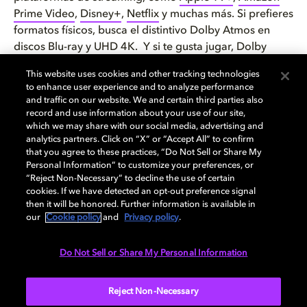
Prime Video
,
Disney+
,
Netflix
y muchas más. Si prefieres
formatos físicos, busca el distintivo Dolby Atmos en
discos Blu-ray y UHD 4K. Y si te gusta jugar, Dolby
Atmos aporta un sonido realista y envolvente a tus
This website uses cookies and other tracking technologies
títulos favoritos en
Xbox
y
PlayStation 5
. Además, la
to enhance user experience and to analyze performance
música en Dolby Atmos siempre suena mejor y está
and traffic on our website. We and certain third parties also
disponible en plataformas como Apple Music,
Amazon
record and use information about your use of our site,
which we may share with our social media, advertising and
Music
y
TIDAL
.
analytics partners. Click on “X” or “Accept All” to confirm
that you agree to these practices, “Do Not Sell or Share My
Dolby Atmos es una nueva ola de sonido que ya está
Personal Information” to customize your preferences, or
disponible en todo el mundo y adaptada a dispositivos
“Reject Non-Necessary” to decline the use of certain
cookies. If we have detected an opt-out preference signal
para todos los presupuestos y espacios. Disfruta de la
then it will be honored. Further information is available in
experiencia y llévate el audio espacial inmersivo a
our
Cookie policy
and
Privacy policy
.
todas partes, ya sea en el cine, en casa o incluso con tu
móvil mientras vas de un lado a otro. Mantente al día
Do Not Sell or Share My Personal Information
de las últimas novedades y dispositivos compatibles
con Dolby Atmos y elige lo que mejor encaje con tu
Reject Non-Necessary
estilo de vida.