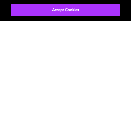
Accept Cookies
Películas y series
Descubre Dolby
Música
Asistencia
Gaming