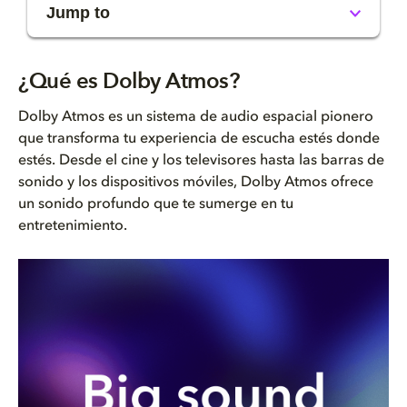
Jump to
¿Qué es Dolby Atmos?
¿Qué es Dolby Atmos?
Dolby Atmos nació en el cine
Dolby Atmos es un sistema de audio espacial pionero
que transforma tu experiencia de escucha estés donde
Dolby Atmos llega a casa
estés. Desde el cine y los televisores hasta las barras de
sonido y los dispositivos móviles, Dolby Atmos ofrece
Receptores AV con Dolby Atmos
un sonido profundo que te sumerge en tu
entretenimiento.
Barras de sonido con Dolby Atm...
Dolby Atmos también en tus dis...
¿Dónde encontrar contenido en ...