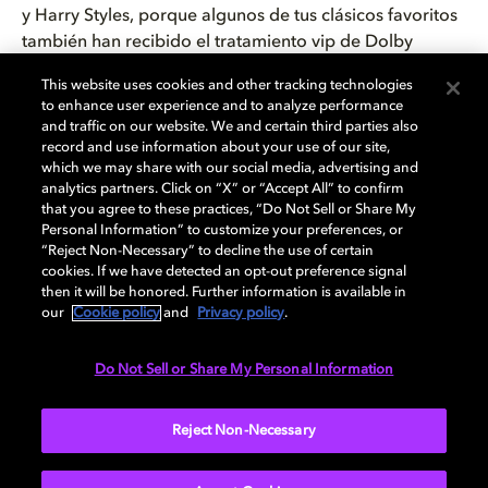
y Harry Styles, porque algunos de tus clásicos favoritos
también han recibido el tratamiento vip de Dolby
Vision. Eso sí, puede que después de ver la edición
This website uses cookies and other tracking technologies
especial del 45 aniversario de
Tiburón
en Dolby Vision
to enhance user experience and to analyze performance
no quieras volver a poner un pie en el agua, ¡luego no
and traffic on our website. We and certain third parties also
digas que no te lo advertimos!
record and use information about your use of our site,
which we may share with our social media, advertising and
analytics partners. Click on “X” or “Accept All” to confirm
Así que, respondiendo a la pregunta inicial de si Dolby
that you agree to these practices, “Do Not Sell or Share My
Vision vale la pena, desde luego. Porque sabemos que,
Personal Information” to customize your preferences, or
como todos, quieres aprovechar tu tiempo de la mejor
“Reject Non-Necessary” to decline the use of certain
cookies. If we have detected an opt-out preference signal
manera y te mereces la mejor experiencia posible en
then it will be honored. Further information is available in
cualquier dispositivo.
our
Cookie policy
and
Privacy policy
.
Rea
¿Quieres empezar a disfrutar de Dolby Vision?
Do Not Sell or Share My Personal Information
Ponte manos a la obra hoy mismo con tu propio home
cinema con ayuda de nuestra
práctica guía de
Reject Non-Necessary
configuración
.