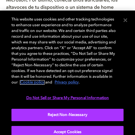
Microsoft. Por último, conecta unos auriculares, los
altavoces de tu dispositivo o un sistema de home
cinema de varios altavoces (si tienes) para sumergirte
This website uses cookies and other tracking technologies
en un entorno de audio espacial diseñado para que tú
to enhance user experience and to analyze performance
seas el centro de todo. Recuerda que todos estos
and traffic on our website. We and certain third parties also
dispositivos deben ser compatibles con Dolby Atmos.
record and use information about your use of our site,
which we may share with our social media, advertising and
¿Te ha picado la curiosidad y quieres saber qué títulos
analytics partners. Click on “X” or “Accept All” to confirm
están disponibles en Dolby Atmos? Entérate
aquí
.
that you agree to these practices, “Do Not Sell or Share My
Personal Information” to customize your preferences, or
Probablemente ya sepas que también puedes disfrutar
“Reject Non-Necessary” to decline the use of certain
cookies. If we have detected an opt-out preference signal
del sonido inmersivo de Dolby Atmos con
then it will be honored. Further information is available in
tus
películas
y
series
favoritas. Encontrarás muchas
our
Cookie policy
and
Privacy policy
.
opciones en diferentes servicios de streaming
como Apple TV+ , Amazon Prime
Do Not Sell or Share My Personal Information
Video ,
Disney+
y
Netflix
. Desata el potencial de un
sonido claro y espacial de última generación y lleva tu
Reject Non-Necessary
experiencia de gaming a otro nivel.
Accept Cookies