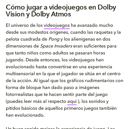
Cómo jugar a videojuegos en Do...
Cómo jugar a videojuegos en Dolby
Vision y Dolby Atmos
¿Cómo mejora Dolby Atmos la ex...
El universo de los
videojuegos
ha avanzado mucho
Cómo jugar a videojuegos en Do...
desde sus modestos orígenes, cuando las raquetas y la
pelota cuadrada de
Pong
y los alienígenas en dos
dimensiones de
Space Invaders
eran suficientes para
que tanto niños como adultos se pasaran horas
jugando. Desde entonces, los videojuegos han
evolucionado hasta convertirse en una experiencia
multisensorial en la que el jugador se sitúa en el centro
de la acción. Al igual que los gráficos rudimentarios con
forma de bloque han dado paso a imágenes
fotorrealistas que te hacen sentir parte del juego
(puedes leer más al respecto
aquí
), los sonidos y
pitidos básicos de aquellos primeros juegos también
han evolucionado.