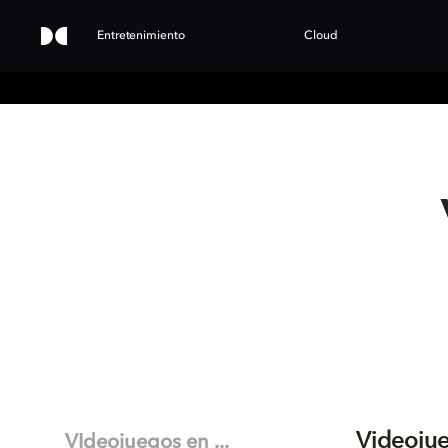
Entretenimiento
Cloud
Videoju
VIdeojuegos en ...