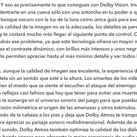
 Y eso es precisamente lo que consigues con Dolby Vision. I
dentrarte en una cueva sólo con una antorcha en tu poder o 
 bosque oscuro con la luz de la luna como única guía para es
la calidad de la imagen no es la adecuada, los detalles se pe
y te costará mucho más llegar al siguiente punto de control.
ndrás ese problema, ya que esta tecnología ofrece un mayor n
ias al contraste dinámico, con brillos más intensos y unos neg
te permiten apreciar hasta el más mínimo detalle y ver todos 
 aunque la calidad de imagen sea excelente, la experiencia 
eta sin un sonido que esté a la altura. Los amantes de los vi
en el miedo que se siente al escuchar el ataque del enemigo 
s reflejos casi felinos que hay que tener para evitar una muert
te sumerge en el universo sonoro del juego para que puedas 
isión milimétrica el origen de las amenazas y otros estímulos
ido de la cabeza a los pies y deja que Dolby Atmos te transp
ra apreciar su paisaje sonoro multidimensional. Además de a
l sonido, Dolby Atmos también optimiza la calidad de los diál