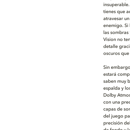
insuperable.
tienes que a
atravesar un
enemigo. Si 
las sombras 
Vision no te
detalle grac
oscuros que 
Sin embargo,
estará compl
saben muy bi
espalda y lo
Dolby Atmos 
con una prec
capas de son
del juego pa
precisión de