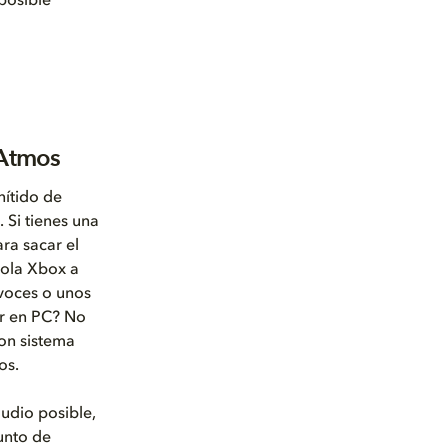
posible
 Atmos
nítido de
 Si tienes una
ra sacar el
sola Xbox a
avoces o unos
ar en PC? No
on sistema
os.
audio posible,
unto de