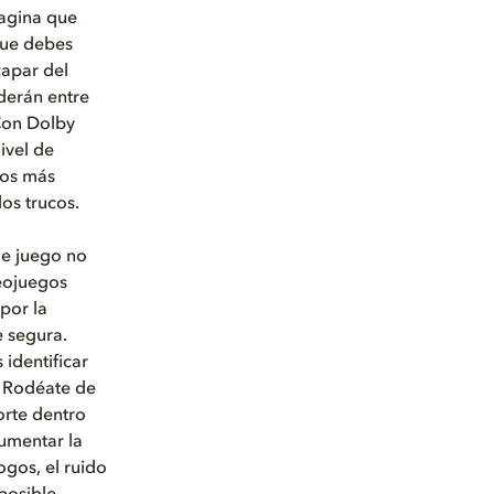
magina que
que debes
capar del
rderán entre
 Con Dolby
ivel de
ros más
los trucos.
de juego no
deojuegos
por la
e segura.
identificar
. Rodéate de
orte dentro
umentar la
ogos, el ruido