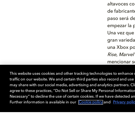
altavoces c
de fabricant
paso será de
empezar la 
Una vez que 
gran varieda
una Xbox po
Rise
,
Marvel’
mencionar s
videojuego
This website uses cookies and other tracking technologies to enhance
Online
y
Tin
traffic on our website. We and certain third parties also record and us
Así que coge
may share with our social media, advertising and analytics partners. Cli
costará dist
agree to these practices, “Do Not Sell or Share My Personal Informatio
Necessary” to decline the use of certain cookies. If we have detected an
Further information is available in our
Cookie policy
and
Privacy poli