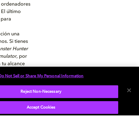
y ordenadores
El último
 para
ición una
s. Si tienes
nster Hunter
imulator
, por
a tu alcance
Scrolls
Do Not Sell or Share My Personal Information
que te
Reject Non-Necessary
Accept Cookies