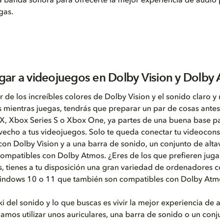
a banda sonora para ofrecerte la mejor experiencia de audio 
gas.
ar a videojuegos en Dolby Vision y Dolby
r de los increíbles colores de Dolby Vision y el sonido claro y 
mientras juegas, tendrás que preparar un par de cosas antes.
X, Xbox Series S o Xbox One, ya partes de una buena base pa
echo a tus videojuegos. Solo te queda conectar tu videocon
 con Dolby Vision y a una barra de sonido, un conjunto de alt
compatibles con Dolby Atmos. ¿Eres de los que prefieren jug
, tienes a tu disposición una gran variedad de ordenadores c
indows 10 o 11 que también son compatibles con Dolby Atm
iki del sonido y lo que buscas es vivir la mejor experiencia de 
mos utilizar unos auriculares, una barra de sonido o un conj