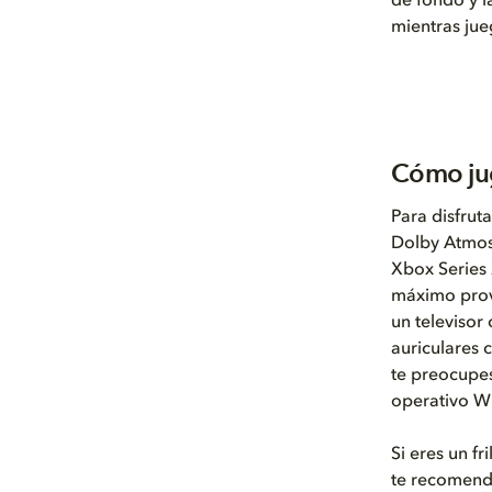
de fondo y l
mientras jue
Cómo jug
Para disfruta
Dolby Atmos 
Xbox Series 
máximo prov
un televisor
auriculares 
te preocupes
operativo W
Si eres un fr
te recomenda