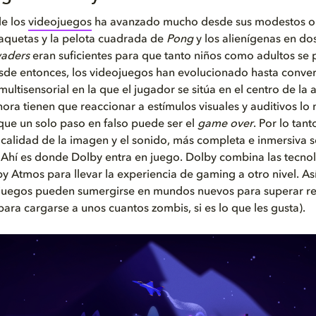
de los
videojuegos
ha avanzado mucho desde sus modestos or
aquetas y la pelota cuadrada de
Pong
y los alienígenas en d
vaders
eran suficientes para que tanto niños como adultos se
de entonces, los videojuegos han evolucionado hasta conver
ultisensorial en la que el jugador se sitúa en el centro de la 
ora tienen que reaccionar a estímulos visuales y auditivos lo
que un solo paso en falso puede ser el
game over
. Por lo tan
 calidad de la imagen y el sonido, más completa e inmersiva s
 Ahí es donde Dolby entra en juego. Dolby combina las tecno
by Atmos para llevar la experiencia de gaming a otro nivel. As
juegos pueden sumergirse en mundos nuevos para superar ret
 para cargarse a unos cuantos zombis, si es lo que les gusta).