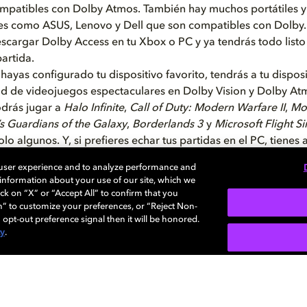
ompatibles con Dolby Atmos. También hay muchos portátiles 
es como ASUS, Lenovo y Dell que son compatibles con Dolby. 
scargar Dolby Access en tu Xbox o PC y ya tendrás todo listo
partida.
hayas configurado tu dispositivo favorito, tendrás a tu dispos
d de videojuegos espectaculares en Dolby Vision y Dolby Atmo
drás jugar a
Halo Infinite
,
Call of Duty: Modern Warfare II
,
Mo
s Guardians of the Galaxy
,
Borderlands 3
y
Microsoft Flight S
olo algunos.
Y, si prefieres echar tus partidas en el PC, tienes 
s en Dolby Atmos como
Cyberpunk 2077
,
Far Cry 6
,
The Elder 
 user experience and to analyze performance and
y Tina’s Wonderlands
, entre otros muchos.
e information about your use of our site, which we
 el mando y prepárate para vivir una experiencia tan realista 
ck on “X” or “Accept All” to confirm that you
inguir entre juego y realidad.
n” to customize your preferences, or “Reject Non-
 opt-out preference signal then it will be honored.
cy
.