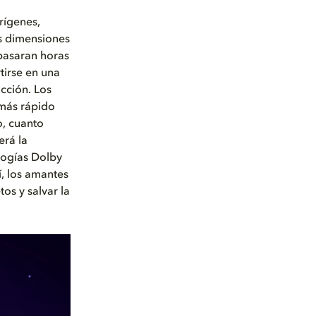
ígenes,
os dimensiones
 pasaran horas
tirse en una
acción. Los
 más rápido
to, cuanto
erá la
logías Dolby
í, los amantes
os y salvar la