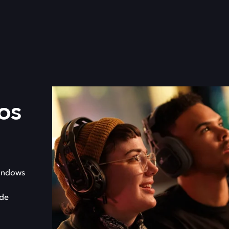
os
indows
 de