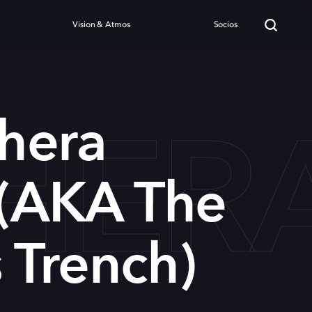
Vision & Atmos
Socios
HERA
chera
a (AKA The
 Trench)