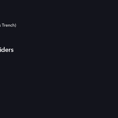
s Trench)
iders