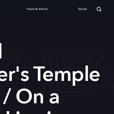
Vision & Atmos
Socios
HEN
l
er's Temple
 / On a