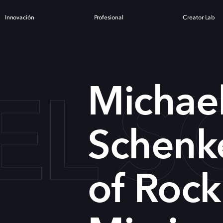
Innovación
Profesional
Creator Lab
L SC
Michae
Schenk
of Rock