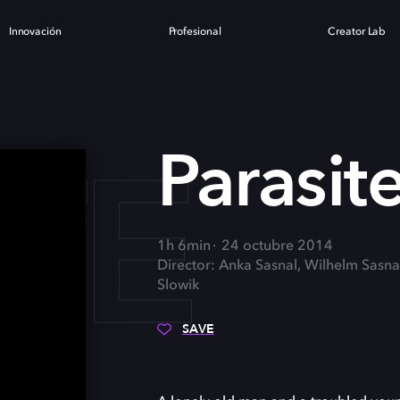
Innovación
Profesional
Creator Lab
TE
Parasit
1h 6min
24 octubre 2014
Director: Anka Sasnal, Wilhelm Sasna
Slowik
SAVE