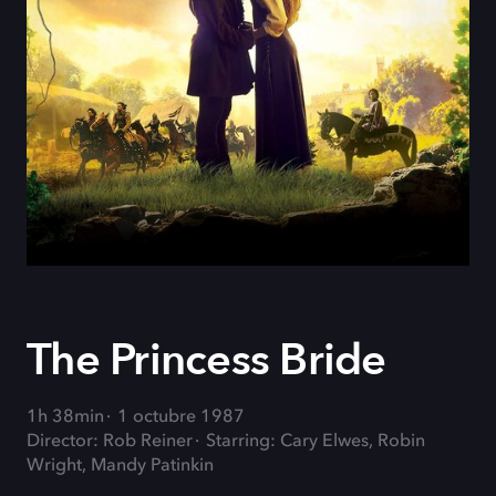
The Princess Bride
1h 38min
1 octubre 1987
Director: Rob Reiner
Starring: Cary Elwes, Robin
Wright, Mandy Patinkin