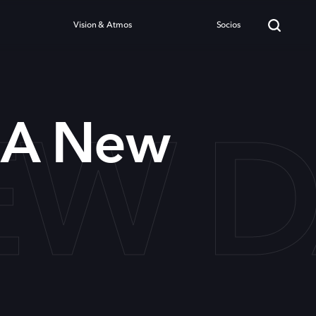
Vision & Atmos
Socios
NEW
 A New