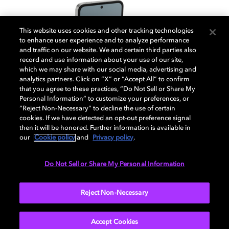
This website uses cookies and other tracking technologies
to enhance user experience and to analyze performance
and traffic on our website. We and certain third parties also
record and use information about your use of our site,
which we may share with our social media, advertising and
analytics partners. Click on “X” or “Accept All” to confirm
that you agree to these practices, “Do Not Sell or Share My
Personal Information” to customize your preferences, or
“Reject Non-Necessary” to decline the use of certain
cookies. If we have detected an opt-out preference signal
then it will be honored. Further information is available in
our
Cookie policy
and
Privacy policy
.
Galaxy Z Flip6
Do Not Sell or Share My Personal Information
Lleva el poder de Galaxy AI en tu bolsillo con el
Reject Non-Necessary
Samsung Z Flip6. Galaxy AI te permite enviar mensajes
incluso con el teléfono cerrado y comunicarte en
Accept Cookies
varios idiomas con traducción en tiempo real.