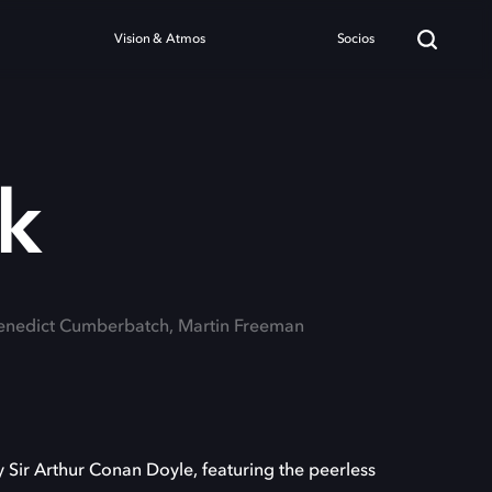
Vision & Atmos
Socios
k
Benedict Cumberbatch, Martin Freeman
 Sir Arthur Conan Doyle, featuring the peerless