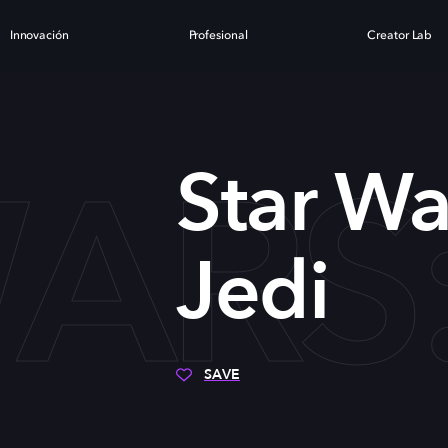
Innovación
Profesional
Creator Lab
ARS:
Star Wa
Jedi
SAVE