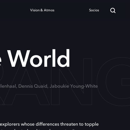
Vision & Atmos
Socios
RAN
e World
yllenhaal, Dennis Quaid, Jaboukie Young-White
 explorers whose differences threaten to topple