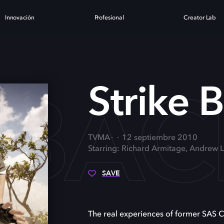
Innovación
Profesional
Creator Lab
 BA
Strike 
TVMA
12 septiembre 2010
Starring: Richard Armitage, Andrew L
SAVE
The real experiences of former SAS C