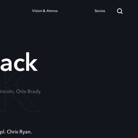
Vision & Atmos
Socios
CK
Back
incoln, Orla Brady
pl. Chris Ryan.