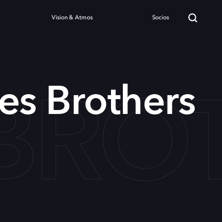
Vision & Atmos
Socios
 BRO
es Brothers