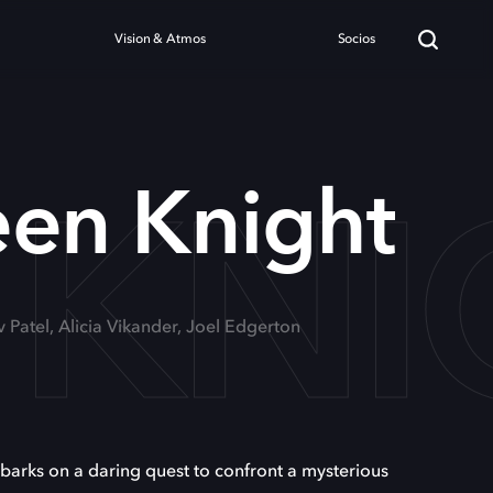
Vision & Atmos
Socios
 KNI
een Knight
v Patel, Alicia Vikander, Joel Edgerton
arks on a daring quest to confront a mysterious