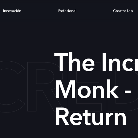
Innovación
Profesional
Creator Lab
NCRE
The Inc
Monk -
Return