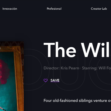
Innovación
Profesional
Creator Lab
LLOU
The Wi
Director: Kris Pearn
Starring: Will F
SAVE
Four old-fashioned siblings venture o