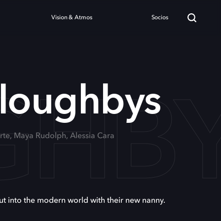
Vision & Atmos
Socios
GHB
lloughbys
orte, Maya Rudolph, Alessia Cara
ut into the modern world with their new nanny.