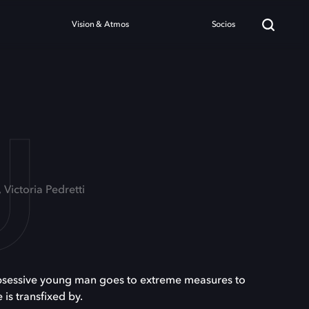
Vision & Atmos
Socios
U
 Victoria Pedretti
bsessive young man goes to extreme measures to
e is transfixed by.