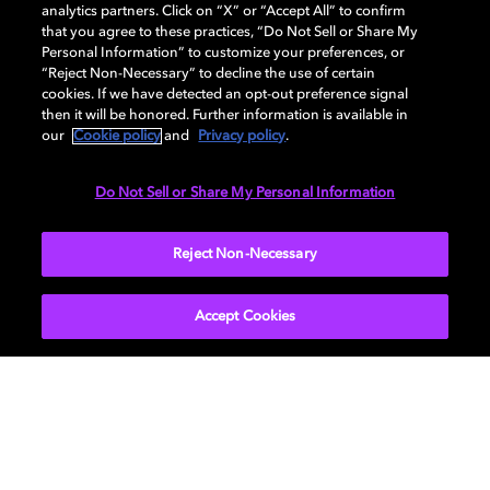
analytics partners. Click on “X” or “Accept All” to confirm
Escúchelo usted mismo
that you agree to these practices, “Do Not Sell or Share My
Personal Information” to customize your preferences, or
“Reject Non-Necessary” to decline the use of certain
Elige entre una gama de canciones de distintos
cookies. If we have detected an opt-out preference signal
géneros para oír -y ver- la diferencia.
then it will be honored. Further information is available in
our
Cookie policy
and
Privacy policy
.
Do Not Sell or Share My Personal Information
MÁS INFORMACIÓN
Reject Non-Necessary
Accept Cookies