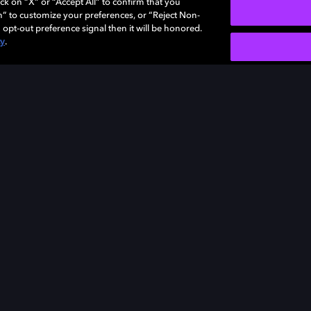
ck on “X” or “Accept All” to confirm that you
n” to customize your preferences, or “Reject Non-
 opt-out preference signal then it will be honored.
cy
.
Colores intensos
De millones a miles de millones de colores
increíbles.