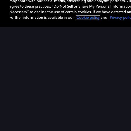
may share with our social media, advertising and analytics partners. Cli
agree to these practices, “Do Not Sell or Share My Personal Informatio
Necessary” to decline the use of certain cookies. If we have detected an
Further information is available in our
Cookie policy
and
Privacy poli
Detalles reveladores
Control de brillos en cada píxel para obtener la
mayor fidelidad posible en cada escena.