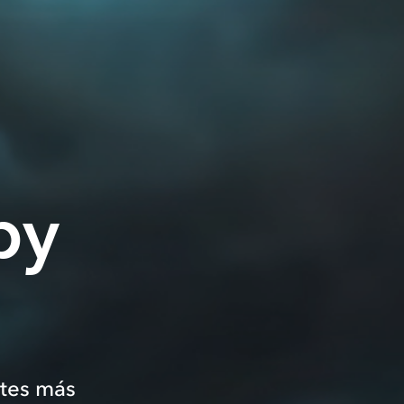
by
stes más