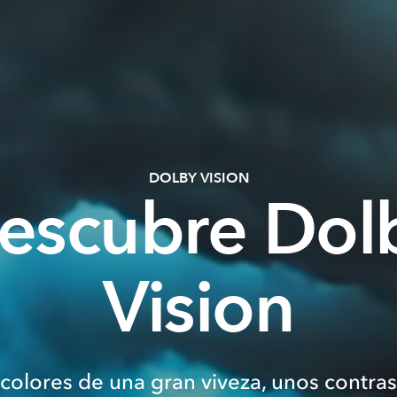
DOLBY VISION
escubre Dol
Vision
 colores de una gran viveza, unos contra