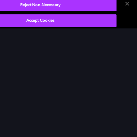
Reject Non-Necessary
Accept Cookies
Un contraste inigualable
Las escenas de poca luz cobran vida con
negros más oscuros y brillos más intensos.