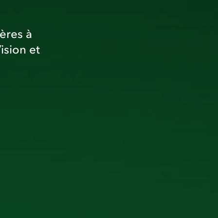
ères à
ision et