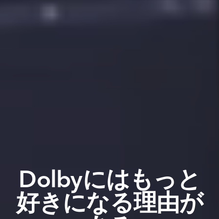
Dolbyには​もっと​
好きに​なる​理由が​