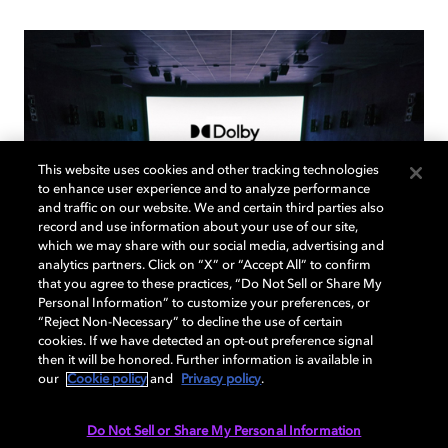
This website uses cookies and other tracking technologies
to enhance user experience and to analyze performance
and traffic on our website. We and certain third parties also
record and use information about your use of our site,
which we may share with our social media, advertising and
analytics partners. Click on “X” or “Accept All” to confirm
『名探偵コナン ハイウェイの堕
that you agree to these practices, “Do Not Sell or Share My
Personal Information” to customize your preferences, or
天使』、ドルビーシネマに登場
“Reject Non-Necessary” to decline the use of certain
cookies. If we have detected an opt-out preference signal
then it will be honored. Further information is available in
ドルビービジョンとドルビーアトモスによる上映
our
Cookie policy
and
Privacy policy
.
で、全国のドルビーシネマにて公開。TOHOシ
ネマズ大井町では初上映作品として公開され、ド
ルビーのプレミアムシネマ展開をさらに拡大しま
Do Not Sell or Share My Personal Information