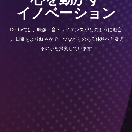
イノベーション
Dolbyでは、​映像・音・サイエンスが​どのように​融合
し 日常を​より​鮮やかで、​つながりの​ある​体験へと​変え
るのかを​探究しています