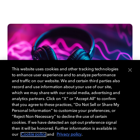
This website uses cookies and other tracking technologies
to enhance user experience and to analyze performance
and traffic on our website. We and certain third parties also
record and use information about your use of our site,
which we may share with our social media, advertising and
analytics partners. Click on “X” or “Accept All” to confirm
オーディオ体験
that you agree to these practices, “Do Not Sell or Share My
Personal Information” to customize your preferences, or
“Reject Non-Necessary” to decline the use of certain
音が​どのように​収録・処理・​知覚されるのかを​研
cookies. If we have detected an opt-out preference signal
究し
then it will be honored. Further information is available in
人と​世界を​つなぐ、​没入感の​ある​オーディオ体験
our
Cookie policy
and
Privacy policy
.