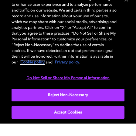
映像体験や​マルチセンサリー没入、​そして​それを​
to enhance user experience and to analyze performance
支える​仕組みまで​ Dolbyが​描く​未来を​探求
and traffic on our website. We and certain third parties also
record and use information about your use of our site,
which we may share with our social media, advertising and
analytics partners. Click on “X” or “Accept All” to confirm
that you agree to these practices, “Do Not Sell or Share My
Personal Information” to customize your preferences, or
“Reject Non-Necessary” to decline the use of certain
cookies. If we have detected an opt-out preference signal
then it will be honored. Further information is available in
our
Cookie policy
and
Privacy policy
.
Do Not Sell or Share My Personal Information
Reject Non-Necessary
ビジュアル体験
映像の​収録から​視覚の​サイエンスまで​
Accept Cookies
人の​知覚に​即した、​リアルで​効率的な​ビジュアル
体験を​実現