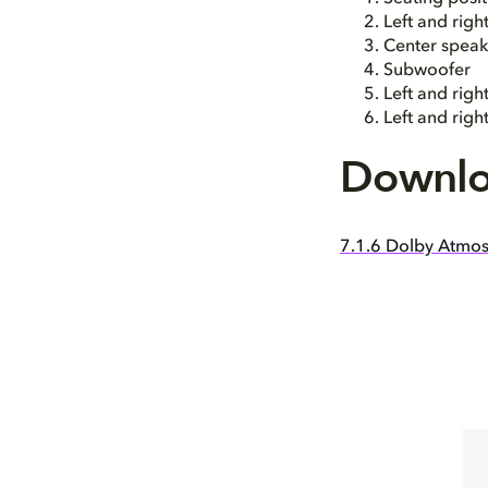
Left and rig
Center speak
Subwoofer
Left and rig
Left and rig
Downlo
7.1.6 Dolby Atmos