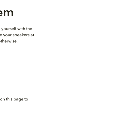
tem
 yourself with the
e your speakers at
otherwise.
on this page to