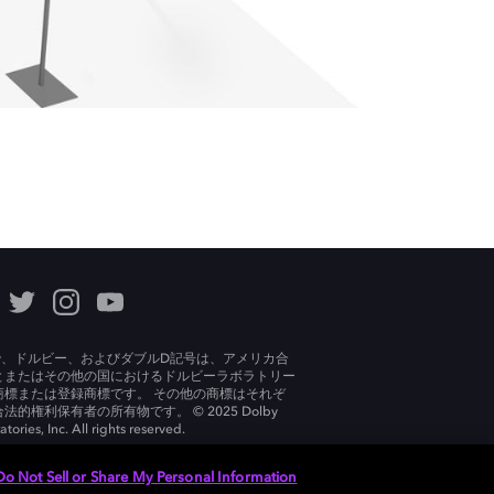
lby、ドルビー、およびダブルD記号は、アメリカ合
とまたはその他の国におけるドルビーラボラトリー
商標または登録商標です。 その他の商標はそれぞ
法的権利保有者の所有物です。 © 2025 Dolby
tories, Inc. All rights reserved.
Do Not Sell or Share My Personal Information