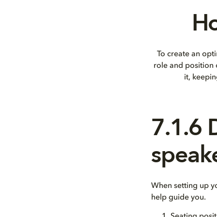
Ho
To create an opti
role and position
it, keepi
7.1.6
speak
When setting up y
help guide you.
Seating posit