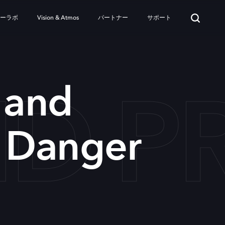
ターラボ
Vision & Atmos
パートナー
サポート
ND P
 and
t Danger