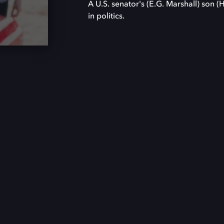
A U.S. senator's (E.G. Marshall) son 
in politics.