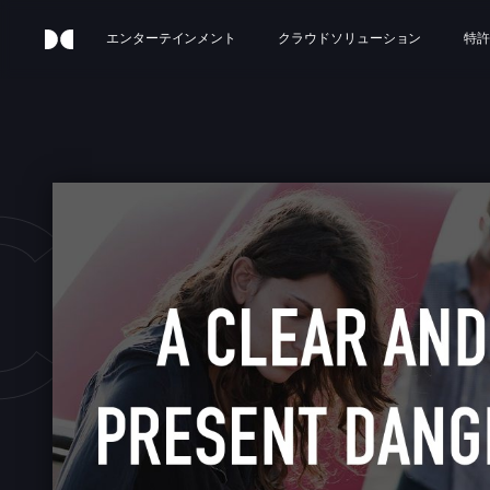
エンターテインメント
クラウドソリューション
特許
CLE