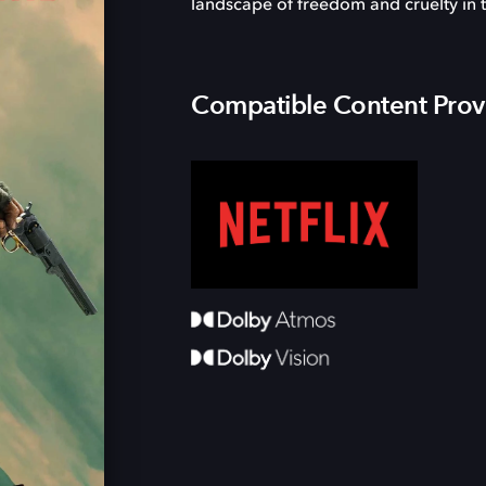
landscape of freedom and cruelty in 
Compatible Content Prov