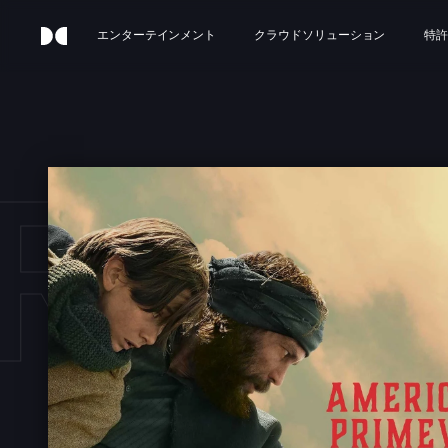
エンターテインメント
クラウドソリューション
特許
RICA