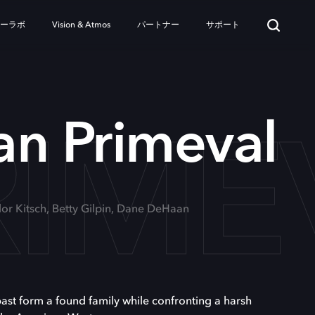
ターラボ
Vision & Atmos
パートナー
サポート
RIME
an Primeval
ylor Kitsch, Betty Gilpin, Dane DeHaan
ast form a found family while confronting a harsh