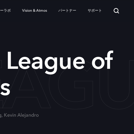
ターラボ
Vision & Atmos
パートナー
サポート
EAG
 League of
s
ng, Kevin Alejandro