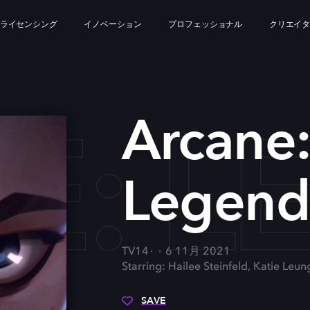
ライセンシング
イノベーション
プロフェッショナル
クリエイ
E: L
Arcane:
Legend
TV14
6 11月 2021
Starring: Hailee Steinfeld, Katie Leu
SAVE