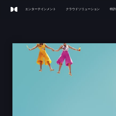
エンターテインメント
クラウドソリューション
特許
BA