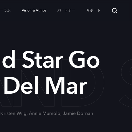
ターラボ
Vision & Atmos
パートナー
サポート
ND 
d Star Go
a Del Mar
: Kristen Wiig, Annie Mumolo, Jamie Dornan