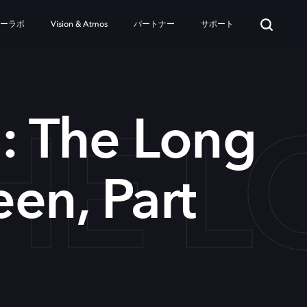
ターラボ
Vision & Atmos
パートナー
サポート
HE 
: The Long
en, Part