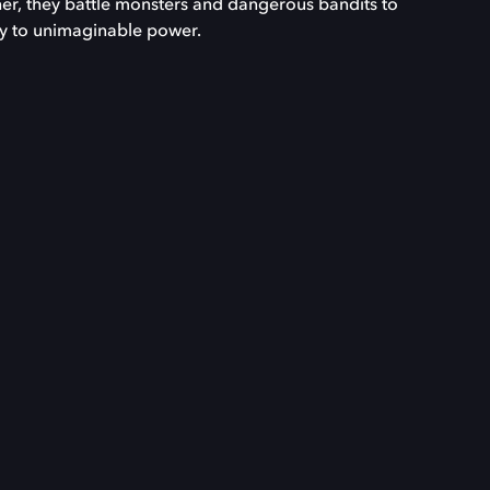
her, they battle monsters and dangerous bandits to
ey to unimaginable power.