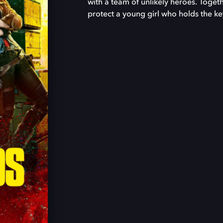
with a team of unlikely heroes. Toget
protect a young girl who holds the k