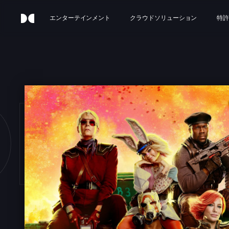
エンターテインメント
クラウドソリューション
特許
RDE