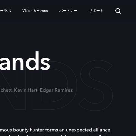
ターラボ
Vision & Atmos
パートナー
サポート
NDS
lands
nchett, Kevin Hart, Edgar Ramírez
famous bounty hunter forms an unexpected alliance