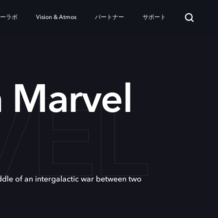
ターラボ
Vision & Atmos
パートナー
サポート
VEL
 Marvel
ddle of an intergalactic war between two