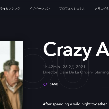
ライセンシング
イノベーション
プロフェッショナル
クリエイ
BOUT
Crazy 
1h 42min
26 2月 2021
Director: Dani De La Orden
Starring
SAVE
After spending a wild night together, 