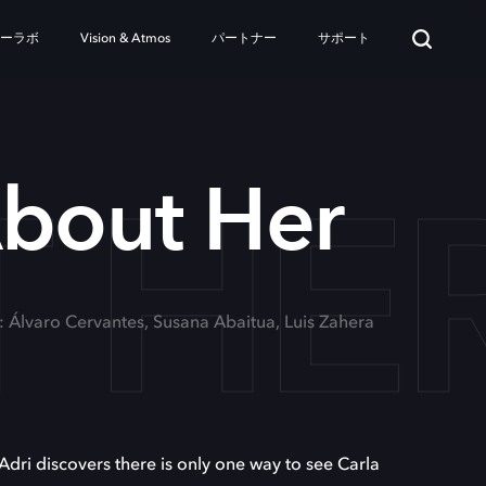
ターラボ
Vision & Atmos
パートナー
サポート
 HE
About Her
: Álvaro Cervantes, Susana Abaitua, Luis Zahera
Adri discovers there is only one way to see Carla