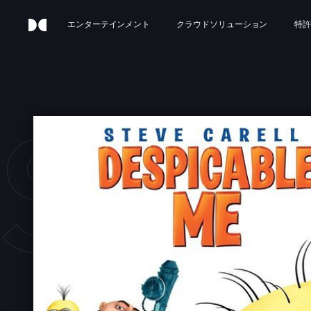
エンターテインメント
クラウドソリューション
特許
SPI