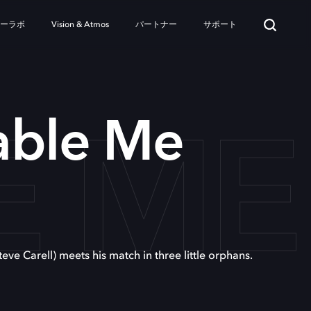
ターラボ
Vision & Atmos
パートナー
サポート
E ME
able Me
teve Carell) meets his match in three little orphans.