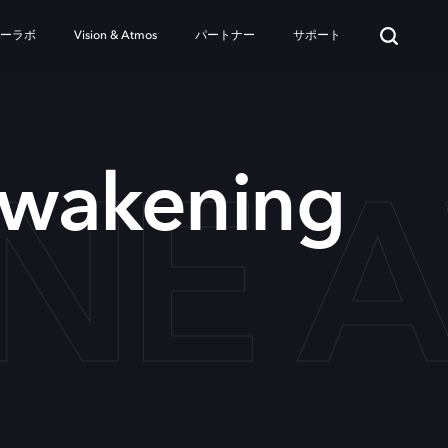
ターラボ
Vision & Atmos
パートナー
サポート
NE A
wakening