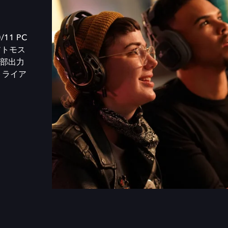
/11 PC
アトモス
部出力
トライア