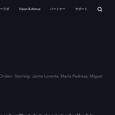
ターラボ
Vision & Atmos
パートナー
サポート
 Orden
Starring: Jaime Lorente, María Pedraza, Miguel