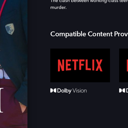
The clash between working-class teens
murder.
Compatible Content Prov