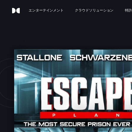
エンターテインメント
クラウドソリューション
特許
CAP