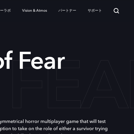
ターラボ
Vision & Atmos
パートナー
サポート
 FEA
of Fear
symmetrical horror multiplayer game that will test
ption to take on the role of either a survivor trying