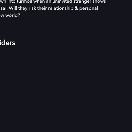
hrown into turmoil when an uninvited stranger shows
sal. Will they risk their relationship & personal
new world?
iders