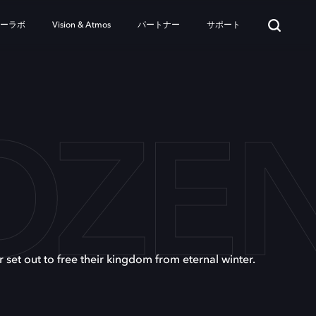
ターラボ
Vision & Atmos
パートナー
サポート
OZE
 set out to free their kingdom from eternal winter.