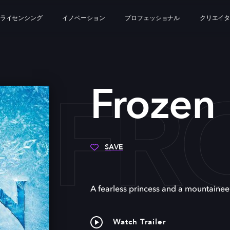
ライセンシング
イノベーション
プロフェッショナル
クリエイ
FR
Frozen
SAVE
A fearless princess and a mountaineer
Watch Trailer