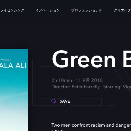
ライセンシング
イノベーション
プロフェッショナル
クリエイ
REE
Green 
2h 10min
11 9月 2018
Director: Peter Farrelly
Starring: Vig
SAVE
Two men confront racism and danger w