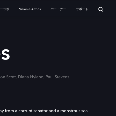
ターラボ
Vision & Atmos
パートナー
サポート
s
on Scott, Diana Hyland, Paul Stevens
y from a corrupt senator and a monstrous sea