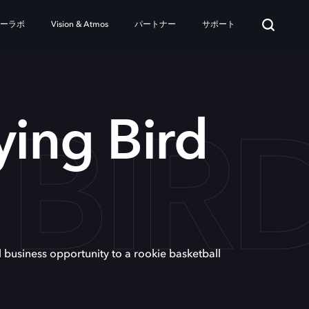
ターラボ
Vision & Atmos
パートナー
サポート
 BIR
ying Bird
l business opportunity to a rookie basketball