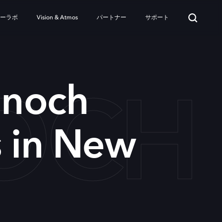
ターラボ
Vision & Atmos
パートナー
サポート
OCH 
 noch
s in New