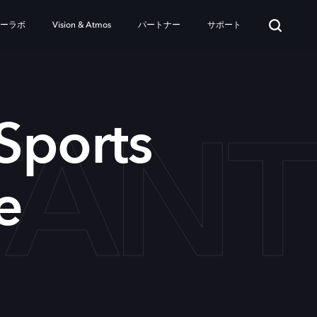
ターラボ
Vision & Atmos
パートナー
サポート
TANT
 Sports
e